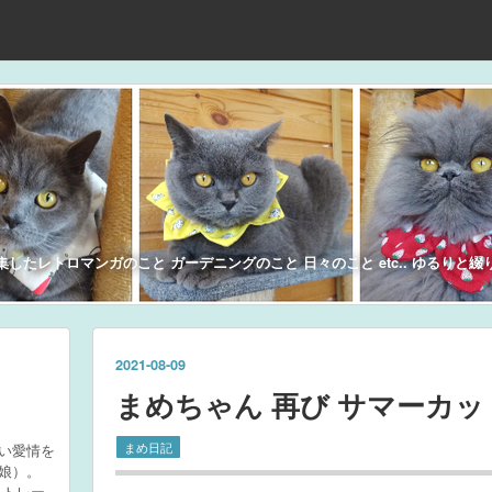
集したレトロマンガのこと ガーデニングのこと 日々のこと etc.. ゆるりと綴
2021
-
08
-
09
まめちゃん 再び サマーカ
まめ日記
い愛情を
娘）。
トトレー