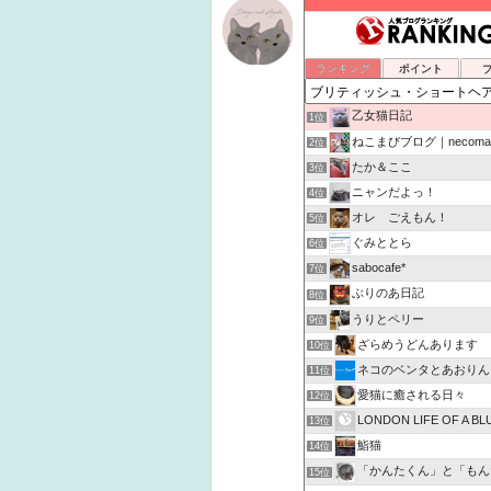
ランキング
ポイント
乙女猫日記
1位
ねこまびブログ｜necomabi
2位
たか＆ここ
3位
ニャンだよっ！
4位
オレ ごえもん！
5位
ぐみととら
6位
sabocafe*
7位
ぶりのあ日記
8位
うりとペリー
9位
ざらめうどんあります
10位
ネコのベンタとあおりん
11位
愛猫に癒される日々
12位
LONDON LIFE OF A BL
13位
鮨猫
14位
「かんたくん」と「もんたくん」の
15位