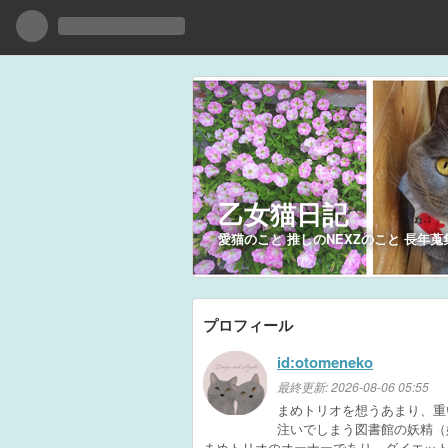
乙女猫日記
愛猫のこと 推しのNEXZのこと 長年蒐
プロフィール
id:otomeneko
最終更新:
2026-08-06 05:55
まめトリオを想うあまり、重
注いでしまう図書館の妖精（
まめトリオのオーナーであり、ダイエッ