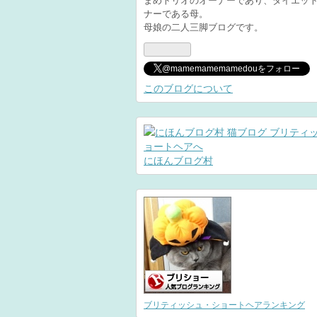
ナーである母。
母娘の二人三脚ブログです。
@mamemamemamedouをフォロー
このブログについて
にほんブログ村
ブリティッシュ・ショートヘアランキング