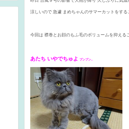
涼しいので 急遽 まめちゃんのサマーカットをする
トヘア
今回は 襟巻とお顔のもふ毛のボリュームを抑える
あたち いやでちゅよ
プンプン..