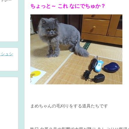
ちょっと～ これ なにでちゅか？
まめちゃんの毛刈りをする道具たちです
昨日 台風９号の影響で大雨が降り 久しぶりに気温