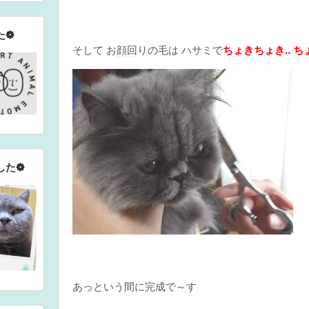
た❁
そして お
顔回
りの毛は ハサミで
ちょきちょき.. 
した❁
あっという間に完成で～す