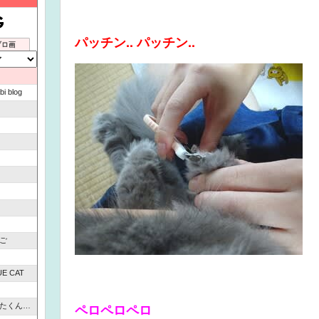
パッチン.. パッチン..
ブロ画
 blog
ご
UE CAT
ペロペロペロ
にくきゅう